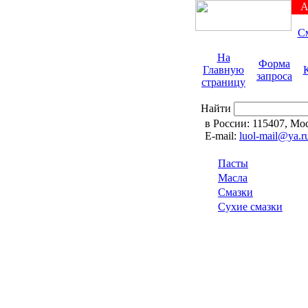
А
С
На
Форма
Главную
запроса
страницу
Найти
в России: 115407, Моск
E-mail:
luol-mail@ya.r
Пасты
Масла
Смазки
Сухие смазки