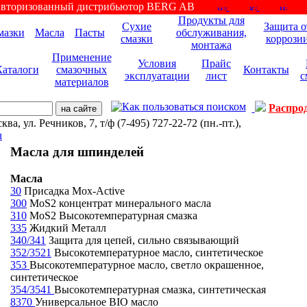
вторизованный дистрибьютор BERG AB
Продукты для
Сухие
Защита о
мазки
Масла
Пасты
обслуживания,
смазки
коррози
монтажа
Применение
Условия
Прайс
Каталоги
смазочных
Контакты
эксплуатации
лист
с
материалов
Распро
ва, ул. Речников, 7, т/ф (7-495) 727-22-72 (пн.-пт.),
u
Масла для шпинделей
Масла
30
Присадка Mox-Active
300
MoS2 концентрат минерального масла
310
MoS2 Высокотемпературная смазка
335
Жидкий Металл
340/341
Защита для цепей, сильно связывающий
352/3521
Высокотемпературное масло, синтетическое
353
Высокотемпературное масло, светло окрашенное,
синтетическое
354/3541
Высокотемпературная смазка, синтетическая
8370
Универсальное BIO масло