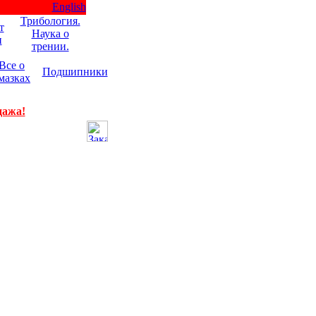
English
Трибология.
т
Наука о
и
трении.
Все о
Подшипники
мазках
дажа!