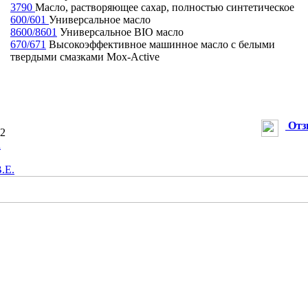
3790
Масло, растворяющее сахар, полностью синтетическое
600/601
Универсальное масло
8600/8601
Универсальное BIO масло
670/671
Высокоэффективное машинное масло с белыми
твердыми смазками Mox-Active
Отз
72
u
.Е.